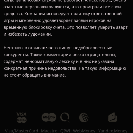
азартные персонажи жалуются, что проиграли все свои
средства. Компания исповедует политику ответственной
игры и мгновенно удовлетворяет заявки игроков на
временную блокировку счета. Это позволяет умерить азарт
и избежать лудомании.
Негативы в отзывах часто пишут недобросовестные
конкуренты. Такие комментарии резко отрицательны,
содержат ненормативную лексику и в них не указана
конкретная причина недовольства. На такую информацию
не стоит обращать внимание.
Visa/MasterCard
Maestro
QIWI
WebMoney
Yandex.Money