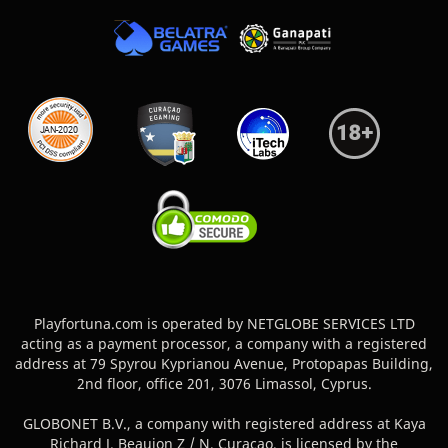
Playfortuna.com is operated by NETGLOBE SERVICES LTD
acting as a payment processor, a company with a registered
address at 79 Spyrou Kyprianou Avenue, Protopapas Building,
2nd floor, office 201, 3076 Limassol, Cyprus.
GLOBONET B.V., a company with registered address at Kaya
Richard J. Beaujon Z / N, Curaçao, is licensed by the